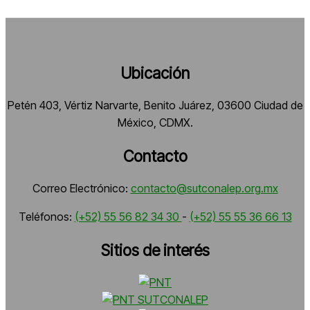
Ubicación
Petén 403, Vértiz Narvarte, Benito Juárez, 03600 Ciudad de
México, CDMX.
Contacto
Correo Electrónico:
contacto@sutconalep.org.mx
Teléfonos:
(+52) 55 56 82 34 30
-
(+52) 55 55 36 66 13
Sitios de interés