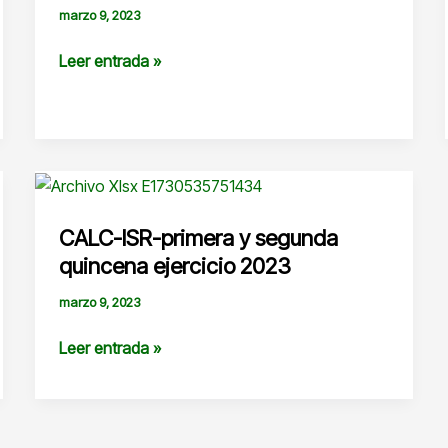
marzo 9, 2023
Condiciones
Leer entrada »
generales
de
trabajo
CALC-ISR-primera y segunda
quincena ejercicio 2023
marzo 9, 2023
CALC-
Leer entrada »
ISR-
primera
y