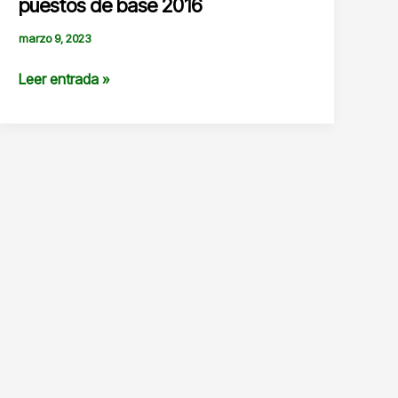
puestos de base 2016
marzo 9, 2023
Cédulas
Leer entrada »
de
valuación
de
los
puestos
de
base
2016