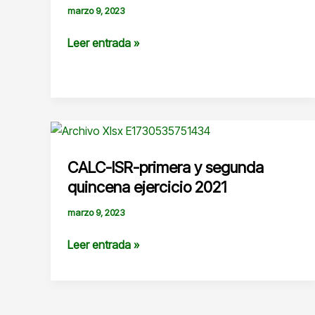
marzo 9, 2023
Historia
Leer entrada »
SUTCONALEP
CALC-ISR-primera y segunda
quincena ejercicio 2021
marzo 9, 2023
CALC-
Leer entrada »
ISR-
primera
y