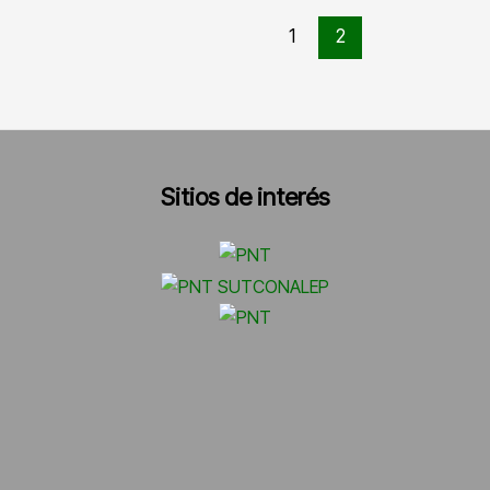
segunda
1
2
quincena
ejercicio
2023
Sitios de interés